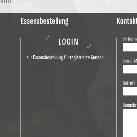
tit!
Essensbestellung
Kontak
Ihr Nam
LOGIN
zur Essensbestellung für registrierte Kunden
Ihre E-M
Betreff
Benachr