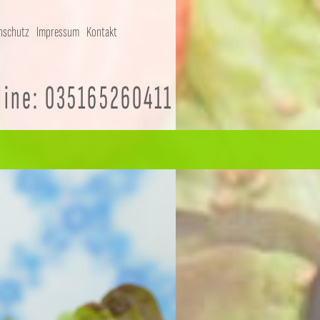
nschutz
Impressum
Kontakt
vice
ks
line: 035165260411