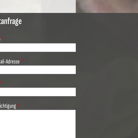
tanfrage
e
ail-Adresse
ichtigung