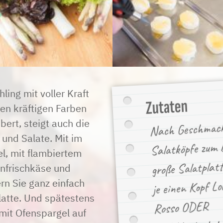
ing mit voller Kraft
Zutaten
nen kräftigen Farben
ert, steigt auch die
Nach Geschmack
 und Salate. Mit im
Salatköpfe zum B
, mit flambiertem
große Salatplatt
enfrischkäse und
je einen Kopf Lol
n Sie ganz einfach
latte. Und spätestens
Rosso ODER
 mit Ofenspargel auf