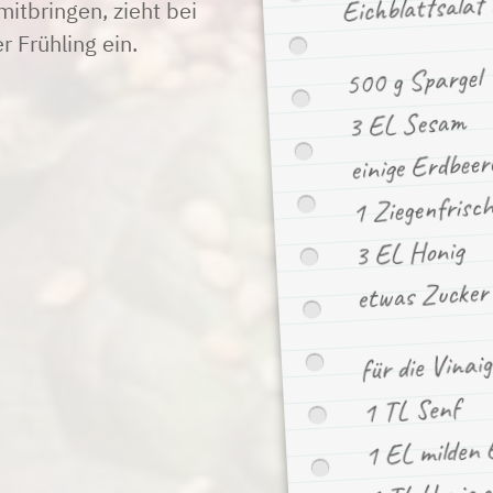
Eichblattsalat 
itbringen, zieht bei
r Frühling ein.
500 g Spargel
3 EL Sesam
einige Erdbeer
1 Ziegenfrisch
3 EL Honig
etwas Zucker
für die Vinaig
1 TL Senf
1 EL milden 
1 TL Honig o