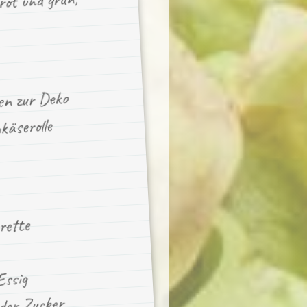
rot und grün,
en zur Deko
käserolle
rette
Essig
der Zucker